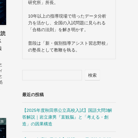
研究所」所長。
10年以上の指導現場で培ったデータ分析
力を活かし、全国の入試問題に見られる
「合格の法則」を解き明かす。
文読
ス
普段は「新・個別指導アシスト習志野校」
法
の塾長として教鞭を執る。
と
ィ
検索
と
処
。
最近の投稿
【2025年度秋田県公立高校入試】国語大問3解
答解説｜岩立康男『直観脳』と「考える・創
城県
造」の因果構造