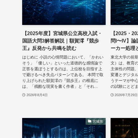
【2025年度】宮城県公立高校入試・
【2025・
国語大問3解答解説｜額賀澪『競歩
問I〜IV】
王』反発から共鳴を読む
ーカー処理
はじめに 小説の心情問題において、「かわい
東北大学の前
そう」「優しい」といった道徳的な感情論で
文）は、教育
正答を選ぼうとするのは、上位校を目指す上
主体性の問題
で避けるべき失点パターンである。 本問で取
変遷とデジタ
り上げられた額賀澪の『競歩王』の根底に
うテーマが中
は、「残酷な現実を書く作者」と「それ...
の試験にとどま
2026年8月4日
2026年7月29日
宮城県