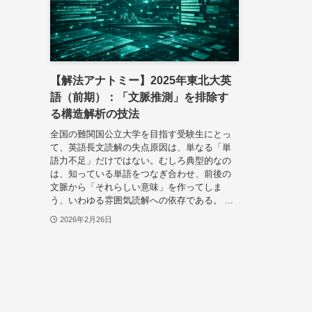
【解法アナトミー】2025年東北大英
語（前期）：「文脈推測」を排除す
る構造解析の技法
全国の難関国公立大学を目指す受験生にとっ
て、英語長文読解の失点原因は、単なる「単
語力不足」だけではない。むしろ典型的なの
は、知っている単語をつなぎ合わせ、前後の
文脈から「それらしい意味」を作ってしま
う、いわゆる雰囲気読解への依存である。 ...
2026年2月26日