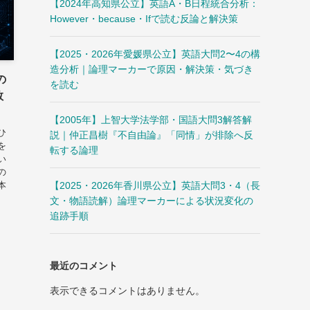
【2024年高知県公立】英語A・B日程統合分析：
However・because・Ifで読む反論と解決策
【2025・2026年愛媛県公立】英語大問2〜4の構
造分析｜論理マーカーで原因・解決策・気づき
の
を読む
数
【2005年】上智大学法学部・国語大問3解答解
ひ
説｜仲正昌樹『不自由論』「同情」が排除へ反
を
転する論理
い
の
【2025・2026年香川県公立】英語大問3・4（長
本
文・物語読解）論理マーカーによる状況変化の
追跡手順
最近のコメント
表示できるコメントはありません。