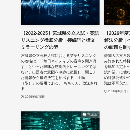
【2022-2025】宮城県公立入試・英語
【2026年
リスニング徹底分析｜接続詞と構文
解法分析｜
ミラーリングの型
の面積を制
宮城県公立高校入試における英語リスニング
難関大の文系
の攻略は、「毎日ネイティブの音声を聞き流
み許された特
す」といった曖昧な感覚的トレーニングでは
を既知の定石
ない。出題者の意図を冷静に把握し、聞こえ
訳作業」に他な
た情報から最終決定を抽出する「手順
の計算公式や
（型）」の適用である。 もちろん、放送され
識は不可欠だ。
る...
2026年6月7日
2026年6月8日
宮城県