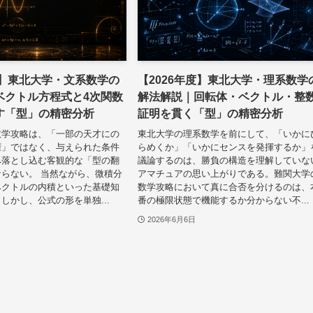
度】東北大学・文系数学の
【2026年度】東北大学・理系数学
ベクトル方程式と4次関数
解法解説｜回転体・ベクトル・整
す「型」の精密分析
証明を貫く「型」の精密分析
数学攻略は、「一部の天才にの
東北大学の理系数学を前にして、「いかに
権」ではなく、与えられた条件
らめくか」「いかにセンスを発揮するか」
へ落とし込む客観的な「型の翻
議論するのは、勝負の構造を理解していな
らない。 当然ながら、微積分
アマチュアの思い上がりである。難関大学
ベクトルの内積といった基礎知
数学攻略において真に合否を分けるのは、
しかし、公式の形を単独...
番の極限状態で機能するか分からない不...
2026年6月6日