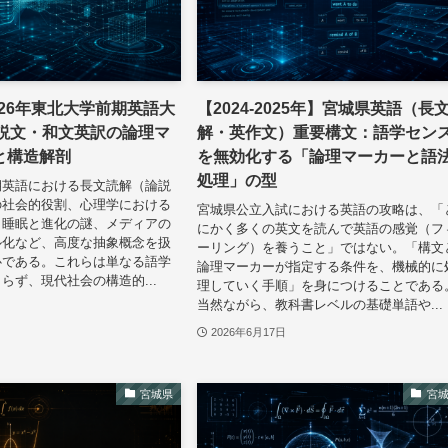
2026年東北大学前期英語大
【2024-2025年】宮城県英語（長
論説文・和文英訳の論理マ
解・英作文）重要構文：語学セン
と構造解剖
を無効化する「論理マーカーと語
処理」の型
期英語における長文読解（論説
の社会的役割、心理学における
宮城県公立入試における英語の攻略は、「
、睡眠と進化の謎、メディアの
にかく多くの英文を読んで英語の感覚（フ
ル化など、高度な抽象概念を扱
ーリング）を養うこと」ではない。「構文
心である。これらは単なる語学
論理マーカーが指定する条件を、機械的に
らず、現代社会の構造的...
理していく手順」を身につけることである
当然ながら、教科書レベルの基礎単語や...
2026年6月17日
宮城県
宮