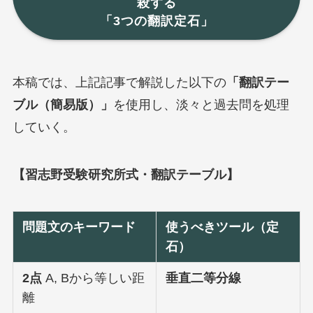
殺する
「3つの翻訳定石」
本稿では、上記記事で解説した以下の
「翻訳テー
ブル（簡易版）」
を使用し、淡々と過去問を処理
していく。
【習志野受験研究所式・翻訳テーブル】
問題文のキーワード
使うべきツール（定
石）
2点
A, Bから等しい距
垂直二等分線
離