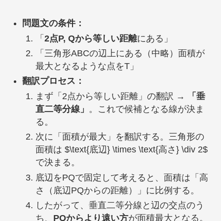
問題文の条件：
「
2点P, Qから等しい距離
にある」
「三角形ABCの辺上にある（中略）面積が
最大となるような点をT」
翻訳プロセス：
まず「2点から等しい距離」の翻訳 →
「垂
直二等分線」
。これで候補となる線が決ま
る。
次に「面積が最大」を翻訳する。三角形の
面積は $\text{底辺} \times \text{高さ} \div 2$
で決まる。
底辺をPQで固定して考えると、面積は「高
さ（底辺PQからの距離）」に比例する。
したがって、垂直二等分線と辺の交点のう
ち、
PQからより遠い方
が面積最大となる。