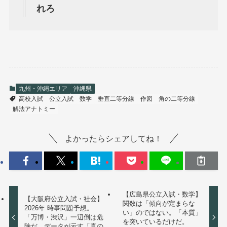
れろ
九州・沖縄エリア
沖縄県
高校入試
公立入試
数学
垂直二等分線
作図
角の二等分線
解法アナトミー
よかったらシェアしてね！
【広島県公立入試・数学】
【大阪府公立入試・社会】
関数は「傾向が定まらな
2026年 時事問題予想。
い」のではない。「本質」
「万博・渋沢」一辺倒は危
を突いているだけだ。
険だ。データが示す「真の