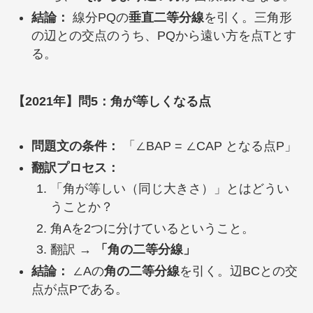
結論：
線分PQの
垂直二等分線
を引く。三角形
の辺との交点のうち、PQから遠い方を点Tとす
る。
【2021年】問5：角が等しくなる点
問題文の条件：
「∠BAP = ∠CAP となる点P」
翻訳プロセス：
「角が等しい（同じ大きさ）」とはどうい
うことか？
角Aを2つに分けているということ。
翻訳 →
「角の二等分線」
結論：
∠Aの
角の二等分線
を引く。辺BCとの交
点が点Pである。