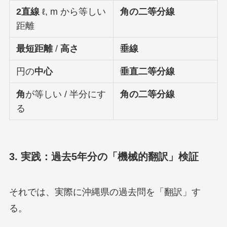
2直線
ℓ, m から等しい
角の二等分線
距離
最短距離
/
高さ
垂線
円の
中心
垂直二等分線
角
が等しい / 半分にす
角の二等分線
る
3. 実践：過去5年分の「機械的翻訳」検証
それでは、実際に沖縄県の過去問を「翻訳」す
る。