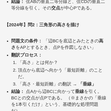
結論：
弦ABの垂直二等分線と、弦CDの垂直二
等分線を引く。その
交点
が中心Pである。
【2024年】問2：三角形の高さを描け
問題文の条件：
「辺BCを底辺とみたときの
高
さ
をAPとするとき、点Pを作図しなさい」
翻訳プロセス：
「高さ」とは何か？
頂点から底辺へ向かう「最短距離」のこと
だ。
「高さ・最短距離」の翻訳 →
「垂線」
結論：
点Aから辺BCに向かって
垂線
を引く。
BCとの交点が点Pである。 （※まさかの「垂線
を1本引くだけ」という、基礎的な処理問題
だ）