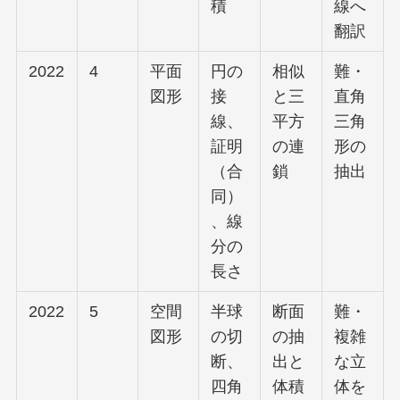
積
線へ
翻訳
2022
4
平面
円の
相似
難・
図形
接
と三
直角
線、
平方
三角
証明
の連
形の
（合
鎖
抽出
同）
、線
分の
長さ
2022
5
空間
半球
断面
難・
図形
の切
の抽
複雑
断、
出と
な立
四角
体積
体を