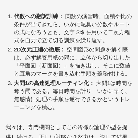
代数への翻訳訓練：
関数の演習時、面積や比の
条件が出てきたら、いかに泥臭い分数やルート
の式になろうとも、文字 $t$ を用いて二次方程
式を自力で立て切る訓練を繰り返す。
2D次元圧縮の徹底：
空間図形の問題を解く際
は、必ず解答用紙の隅に、立体から切り出した
「平面図（断面図）」を描き出し、そこに数値
と直角のマークを書き込む手順を義務付ける。
大問1の高速処理ルーティン化：
大問1は時間を
奪う罠である。毎日時間を計り、いかに早く、
無感情に処理の手順を遂行できるかというトレ
ーニングを積む。
我々は、専門機関としてこの冷徹な論理の型を提
供し続ける。正しい戦略なき努力は、決して結果