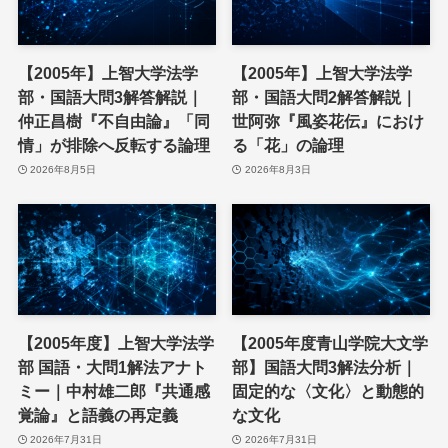
【2005年】上智大学法学
【2005年】上智大学法学
部・国語大問3解答解説｜
部・国語大問2解答解説｜
仲正昌樹『不自由論』「同
世阿弥『風姿花伝』におけ
情」が排除へ反転する論理
る「花」の論理
2026年8月5日
2026年8月3日
【2005年度】上智大学法学
【2005年度青山学院大文学
部 国語・大問1解法アナト
部】国語大問3解法分析｜
ミー｜中村雄二郎『共通感
固定的な〈文化〉と動態的
覚論』と語義の再定義
な文化
2026年7月31日
2026年7月31日