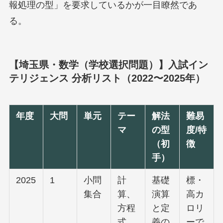
報処理の型」を要求しているかが一目瞭然であ
る。
【埼玉県・数学（学校選択問題）】入試イン
テリジェンス 分析リスト（2022〜2025年）
年度
大問
単元
テー
解法
難易
マ
の型
度/特
（初
徴
手）
2025
1
小問
計
基礎
標・
集合
算、
演算
高カ
方程
と定
ロリ
式、
義の
ーで