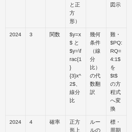
と正
図示
方
形）
2024
3
関数
$y=x
幾何
難・
$ と
条件
$PQ:
$y=\f
（線
RQ=
rac{1
分
4:1$
}
比）
を
{3}x^
の代
$t$
2$、
数翻
の方
線分
訳
程式
比
へ変
換
2024
4
確率
正方
ルー
標・
形上
ルの
周期