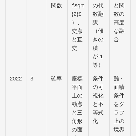
関数
:\sqrt
の代
と関
{2}$
数翻
数の
）、
訳
高度
交点
（傾
な融
と直
きの
合
交
積
が-1
等）
2022
3
確率
座標
条件
難・
平面
の可
面積
上の
視化
条件
動点
と不
をグ
と三
等式
ラフ
角形
化
上の
の面
境界