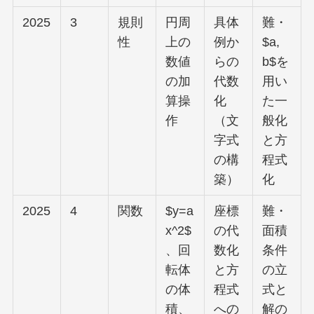
2025
3
規則
円周
具体
難・
性
上の
例か
$a,
数値
らの
b$を
の加
代数
用い
算操
化
た一
作
（文
般化
字式
と方
の構
程式
築）
化
2025
4
関数
$y=a
座標
難・
x^2$
の代
面積
、回
数化
条件
転体
と方
の立
の体
程式
式と
積、
への
解の