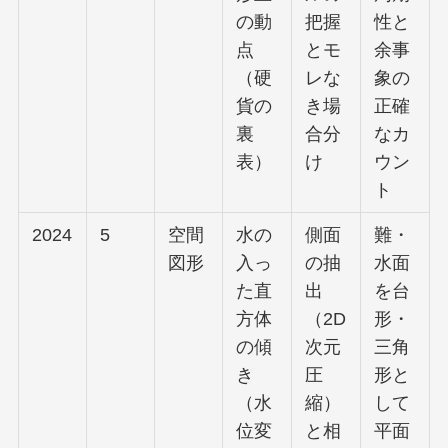
の動
把握
性と
点
とモ
余事
（硬
レな
象の
貨の
き場
正確
裏
合分
なカ
表）
け
ウン
ト
2024
5
空間
水の
側面
難・
図形
入っ
の抽
水面
た直
出
を台
方体
（2D
形・
の傾
次元
三角
き
圧
形と
（水
縮）
して
位変
と相
平面