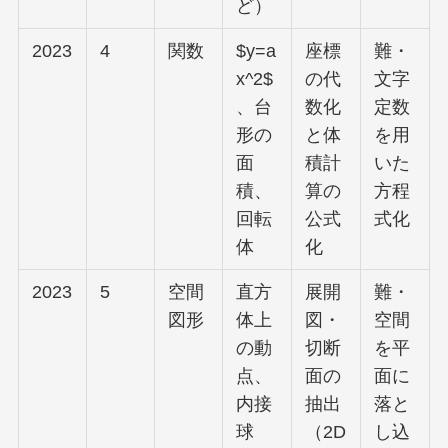
ど）
2023
4
関数
$y=a
座標
難・
x^2$
の代
文字
、台
数化
定数
形の
と体
を用
面
積計
いた
積、
算の
方程
回転
公式
式化
体
化
2023
5
空間
直方
展開
難・
図形
体上
図・
空間
の動
切断
を平
点、
面の
面に
内接
抽出
落と
球
（2D
し込