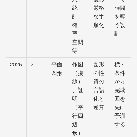
統
厳格
時間
計、
な手
を奪
確
順化
う設
率、
計
空間
等
2025
2
平面
作図
図形
標・
図形
（接
の性
条件
線）
質の
から
、証
言語
完成
明
化と
図を
（平
逆算
先に
行四
予測
辺
する
形）