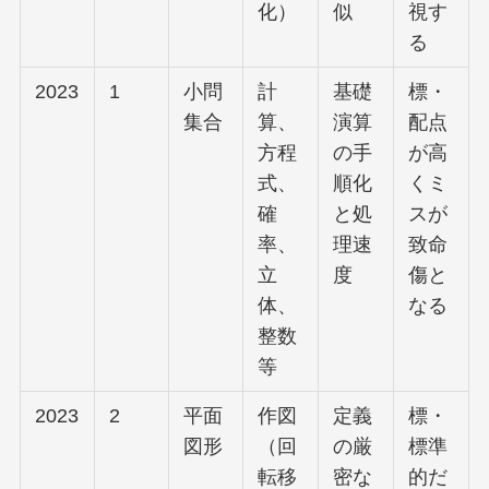
化）
似
視す
る
2023
1
小問
計
基礎
標・
集合
算、
演算
配点
方程
の手
が高
式、
順化
くミ
確
と処
スが
率、
理速
致命
立
度
傷と
体、
なる
整数
等
2023
2
平面
作図
定義
標・
図形
（回
の厳
標準
転移
密な
的だ