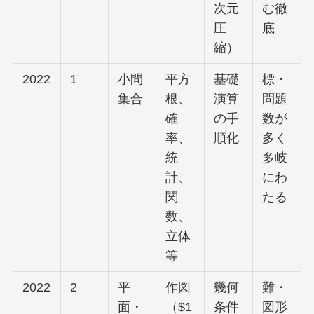
次元
む徹
圧
底
縮）
2022
1
小問
平方
基礎
標・
集合
根、
演算
問題
確
の手
数が
率、
順化
多く
統
多岐
計、
にわ
関
たる
数、
立体
等
2022
2
平
作図
幾何
難・
面・
（$1
条件
図形