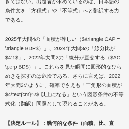
きではない。出題者が求めているのは、日本語の
条件文を「方程式」や「不等式」へと翻訳する力
である。
2025年大問4の「面積が等しい（$\triangle OAP =
\triangle BDP$）」、2024年大問3の「線分比が
$4:1$」、2022年大問2の「線分が直交する（$AC
\perp BD$）」。これらを見た瞬間に図形的なひら
めきを探すのは危険である。さらに言えば、2022
年大問3のように、確率でさえも「三角形の面積が
$4\text{cm}^2$ 以上になる」という図形条件の不等
式化（翻訳）問題として現れることがある。
【決定ルール】：幾何的な条件（面積、比、直