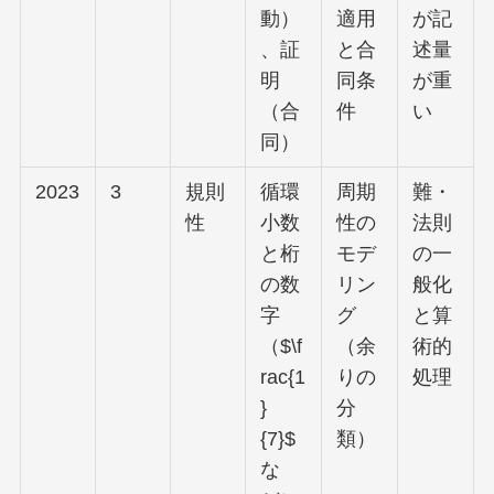
動）
適用
が記
、証
と合
述量
明
同条
が重
（合
件
い
同）
2023
3
規則
循環
周期
難・
性
小数
性の
法則
と桁
モデ
の一
の数
リン
般化
字
グ
と算
（$\f
（余
術的
rac{1
りの
処理
}
分
{7}$
類）
な