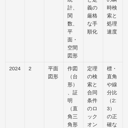
計、
義の
時検
関
厳格
索と
数、
な手
処理
平
順化
速度
面・
空間
図形
2024
2
平面
作図
定理
標・
図形
（台
の検
直角
形）
索と
や線
、証
合同
分比
明
条件
（2:
（直
のロ
3）
角三
ック
の正
角形
オン
確な