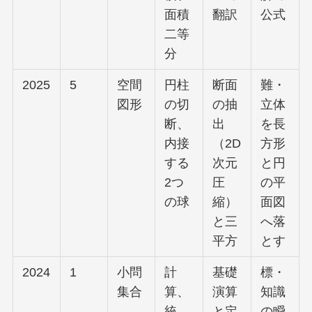
面積
翻訳
公式
二等
分
2025
5
空間
円柱
断面
難・
図形
の切
の抽
立体
断、
出
を長
内接
（2D
方形
する
次元
と円
2つ
圧
の平
の球
縮）
面図
と三
へ落
平方
とす
2024
1
小問
計
基礎
標・
集合
算、
演算
知識
統
と定
の瞬