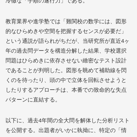
冷徹な「手順の遂行力」である。
教育業界や進学塾では「難関校の数学には、図形
的なひらめきや空間を把握するセンスが必要だ」
という通説が語られがちだが、当研究所が直近4ヶ
年の過去問データを構造分解した結果、学校選択
問題はひらめきに依存させない緻密なテスト設計
であることが判明した。図形を眺めて補助線を閃
くのを待ったり、頭の中で立体を回転させようと
したりするアプローチは、本番での致命的な失点
パターンに直結する。
以下に、過去4年間の全大問を解体した分析リスト
を公開する。出題者がいかに執拗に、特定の「情