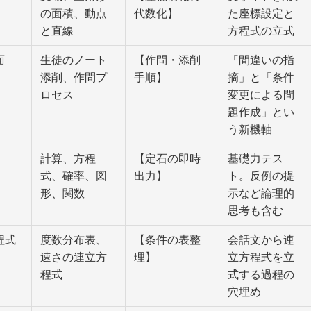
の面積、動点
代数化】
た座標設定と
と直線
方程式の立式
面
生徒のノート
【作問・添削
「間違いの指
添削、作問プ
手順】
摘」と「条件
ロセス
変更による問
題作成」とい
う新機軸
計算、方程
【定石の即時
基礎力テス
式、確率、図
出力】
ト。反例の提
形、関数
示など論理的
思考も含む
程式
度数分布表、
【条件の表整
会話文から連
速さの連立方
理】
立方程式を立
程式
式する過程の
穴埋め