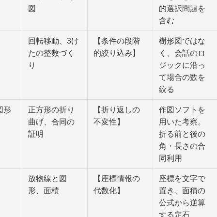
図
的選択問題を
含む
回転移動、3け
【条件の段階
樹形図ではな
たの整数づく
的絞り込み】
く、会話のロ
り
ジックに沿っ
て場合の数を
絞る
図形
正方形の折り
【折り返しの
作図ソフトを
曲げ、合同の
不変性】
用いた考察。
証明
折る前と後の
角・長さの合
同利用
放物線と図
【座標情報の
座標を文字で
形、面積
代数化】
置き、面積の
公式から逆算
する定石