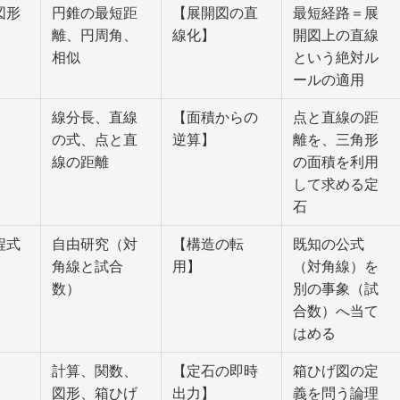
図形
円錐の最短距
【展開図の直
最短経路＝展
離、円周角、
線化】
開図上の直線
相似
という絶対ル
ールの適用
線分長、直線
【面積からの
点と直線の距
の式、点と直
逆算】
離を、三角形
線の距離
の面積を利用
して求める定
石
程式
自由研究（対
【構造の転
既知の公式
角線と試合
用】
（対角線）を
数）
別の事象（試
合数）へ当て
はめる
計算、関数、
【定石の即時
箱ひげ図の定
図形、箱ひげ
出力】
義を問う論理