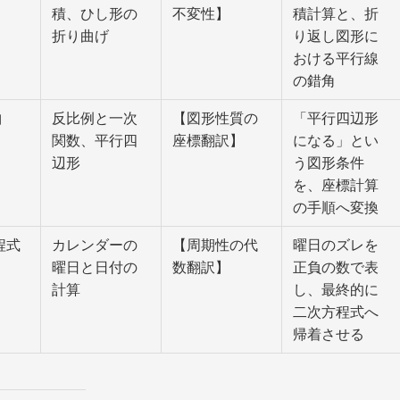
積、ひし形の
不変性】
積計算と、折
折り曲げ
り返し図形に
おける平行線
の錯角
曲
反比例と一次
【図形性質の
「平行四辺形
関数、平行四
座標翻訳】
になる」とい
辺形
う図形条件
を、座標計算
の手順へ変換
程式
カレンダーの
【周期性の代
曜日のズレを
曜日と日付の
数翻訳】
正負の数で表
計算
し、最終的に
二次方程式へ
帰着させる