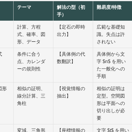
テーマ
解法の型（初
難易度/特徴
手）
計算、方程
【定石の即時
広範な基礎知
式、確率、図
出力】
識。失点は許
形、データ
されない
式
条件に合う
【具体例の代
具体例から文
点、カレンダ
数翻訳】
字 $n$ を用い
ーの規則性
た一般化への
手順
図形
相似の証明、
【視覚情報の
相似の証明は
線分計算、三
抽出】
定型。空間図
角柱
形は平面への
切り出しが必
要
変域、三角形
【座標情報の
文字 $t$ を用い