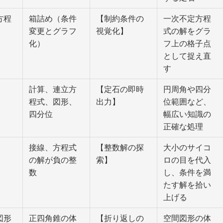
方程
箱詰め（条件
【制約条件の
一次不定方程
変更とグラフ
視覚化】
式の解をグラ
化）
フ上の格子点
として捉え直
す
計算、連立方
【定石の即時
円周角や四分
程式、図形、
出力】
位範囲など、
四分位
幅広い知識の
正確な処理
接線、方程式
【整数解の探
大小のサイコ
の解が負の整
索】
ロの目を代入
数
し、条件を満
たす解を拾い
上げる
図形
正四角錐の体
【折り返しの
空間図形の体