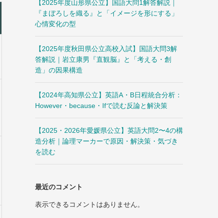
【2025年度山形県公立】国語大問1解答解説｜
『まぼろしを織る』と「イメージを形にする」
心情変化の型
【2025年度秋田県公立高校入試】国語大問3解
答解説｜岩立康男『直観脳』と「考える・創
造」の因果構造
【2024年高知県公立】英語A・B日程統合分析：
However・because・Ifで読む反論と解決策
【2025・2026年愛媛県公立】英語大問2〜4の構
造分析｜論理マーカーで原因・解決策・気づき
を読む
最近のコメント
表示できるコメントはありません。