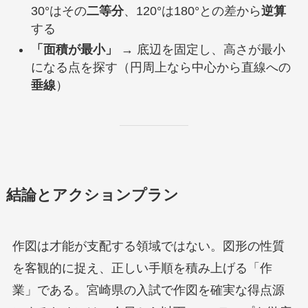
30°はその
二等分
、120°は180°との差から
逆算
する
「面積が最小」
→ 底辺を固定し、高さが最小
になる点を探す（円周上なら中心から直線への
垂線
）
結論とアクションプラン
作図は才能が支配する領域ではない。図形の性質
を客観的に捉え、正しい手順を積み上げる「作
業」である。宮崎県の入試で作図を確実な得点源