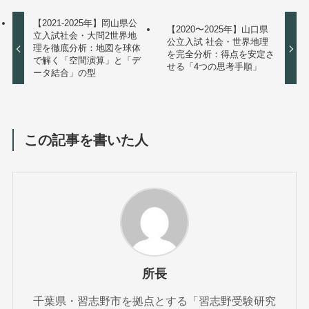
【2021-2025年】岡山県公
【2020〜2025年】山口県
立入試社会・大問2世界地
公立入試 社会・世界地理
理を徹底分析：地図を球体
を完全分析：得点を安定さ
で解く「空間演算」と「デ
せる「4つの思考手順」
ータ結合」の型
この記事を書いた人
所長
千葉県・習志野市を拠点とする「習志野受験研究