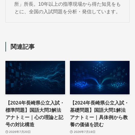
所」所長。10年以上の指導現場から得た知見をも
とに、全国の入試問題を分析・発信しています。
関連記事
【2024年長崎県公立入試・
【2024年長崎県公立入試・
標準問題】国語大問3解法
基礎問題】国語大問1解法
アナトミー｜心の理論と記
アナトミー｜具体例から教
号の対比構造
養の価値を読む
2026年7月20日
2026年7月19日