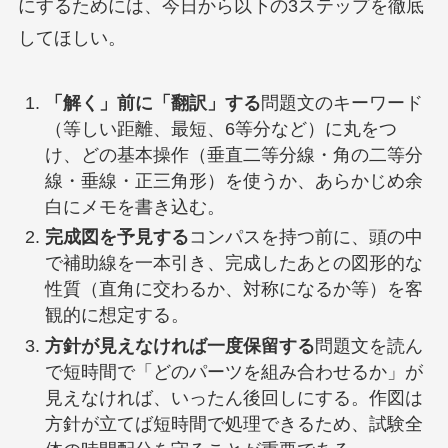
にするためには、今日から以下の3ステップを徹底
してほしい。
「解く」前に「翻訳」する
問題文のキーワード
（等しい距離、最短、6等分など）に丸をつ
け、どの基本操作（垂直二等分線・角の二等分
線・垂線・正三角形）を使うか、あらかじめ余
白にメモを書き込む。
完成図を予見する
コンパスを持つ前に、頭の中
で補助線を一本引き、完成したあとの図形的な
性質（直角に交わるか、対称になるか等）を客
観的に想定する。
方針が見えなければ一度保留する
問題文を読ん
で短時間で「どのパーツを組み合わせるか」が
見えなければ、いったん後回しにする。作図は
方針が立てば短時間で処理できるため、試験全