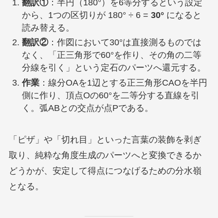
翻訳①
：半円（180°）を6等分するという設定
から、1つの区切りが 180° ÷ 6 =
30°
になると
読み替える。
翻訳②
：作図において30°は直接測るものでは
なく、「正三角形で60°を作り、その角の二等
分線を引く」という定石のパーツへ還元する。
作業
：線分OAを1辺とする正三角形CAOを半円
側に作り、頂点Oの60°を二等分する直線を引
く。弧ABとの交点が点Pである。
「ピザ」や「切れ目」といった言葉の装飾を剥ぎ
取り、純粋な角度生成のパーツへと変換できるか
どうかが、安定して得点につなげるための分水嶺
となる。