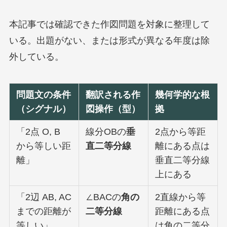
本記事では確認できた作図問題を対象に整理して
いる。出題がない、または形式が異なる年度は除
外している。
問題文の条件
翻訳される作
幾何学的な根
（シグナル）
図操作（型）
拠
「2点 O, B
線分OBの
垂
2点から等距
から等しい距
直二等分線
離にある点は
離」
垂直二等分線
上にある
「2辺 AB, AC
∠BACの
角の
2直線から等
までの距離が
二等分線
距離にある点
等しい」
は角の二等分