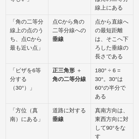
線上にある
「角の二等分
点Cから角の
点から直線へ
線上の点のう
二等分線への
の最短距離
ち、点Cから
垂線
は、そこへ下
最も近い点」
ろした垂線の
長さである
「ピザを6等
正三角形
＋
180° ÷ 6 =
分する
角の二等分線
30°。30°は
（30°）」
60°の半分で
ある
「方位（真
道路に対する
真南方向は、
南）にある」
垂線
東西方向に対
して90°をな
す