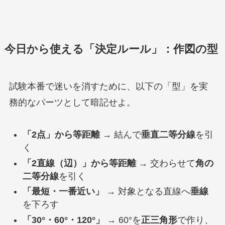
今日から使える「決定ルール」：作図の型
試験本番で迷いを消すために、以下の「型」を実
務的なパーツとして暗記せよ。
「2点」から等距離
→ 結んで
垂直二等分線
を引
く
「2直線（辺）」から等距離
→ 交わらせて
角の
二等分線
を引く
「最短・一番近い」
→ 対象となる直線へ
垂線
を下ろす
「30°・60°・120°」
→ 60°を
正三角形
で作り、