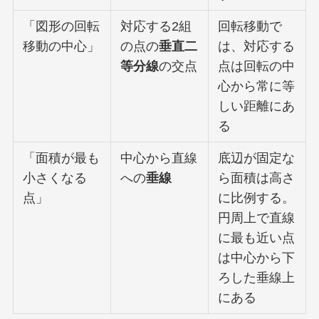
「図形の回転
対応する2組
回転移動で
移動の中心」
の点の
垂直二
は、対応する
等分線
の交点
点は回転の中
心から常に等
しい距離にあ
る
「面積が最も
中心から直線
底辺が固定な
小さくなる
への
垂線
ら面積は高さ
点」
に比例する。
円周上で直線
に最も近い点
は中心から下
ろした垂線上
にある