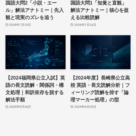
国語大問2「小説・エー
国語大問1「知覚と直観」
ル」解法アナトミー｜先入
解法アナトミー｜核心を捉
観と現実のズレを追う
える比較読解
2026年7月15日
2026年7月14日
【2024福岡県公立入試】英
【2024年度】長崎県公立高
語の長文読解・関係詞・構
校 英語・長文読解分析｜フ
文処理｜和訳依存を脱する
ィーリング読解を排す「論
解法手順
理マーカー処理」の型
2026年6月26日
2026年6月25日