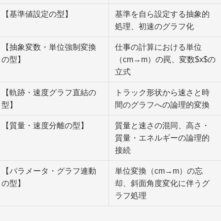
【基準値設定の型】
基準を自ら設定する抽象的
処理、初速のグラフ化
【抽象変数・単位強制変換
仕事の計算における単位
の型】
（cm→m）の罠、変数$x$の
立式
【軌跡・速度グラフ直結の
トラック形状から速さと時
型】
間のグラフへの論理的変換
【質量・速度分離の型】
質量と速さの混同、高さ・
質量・エネルギーの論理的
接続
【パラメータ・グラフ連動
単位変換（cm→m）の忘
の型】
却、斜面角度変化に伴うグ
ラフ処理