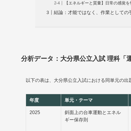
【エネルギーと質量】日常の感覚を
結論：才能ではなく、作業としての
分析データ：大分県公立入試 理科「
以下の表は、大分県公立入試における同単元の出
年度
単元・テーマ
2025
斜面上の台車運動とエネル
ギー保存則