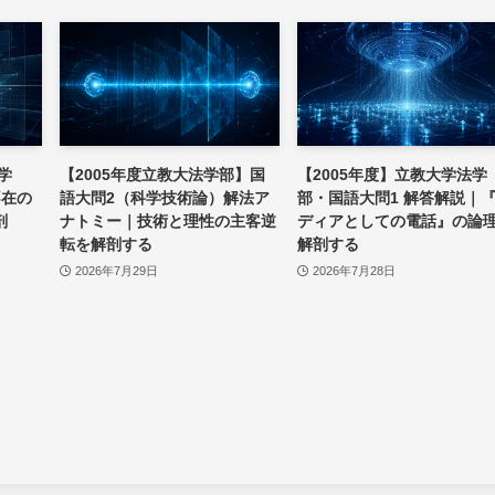
学
【2005年度立教大法学部】国
【2005年度】立教大学法学
不在の
語大問2（科学技術論）解法ア
部・国語大問1 解答解説｜
剖
ナトミー｜技術と理性の主客逆
ディアとしての電話』の論
転を解剖する
解剖する
2026年7月29日
2026年7月28日