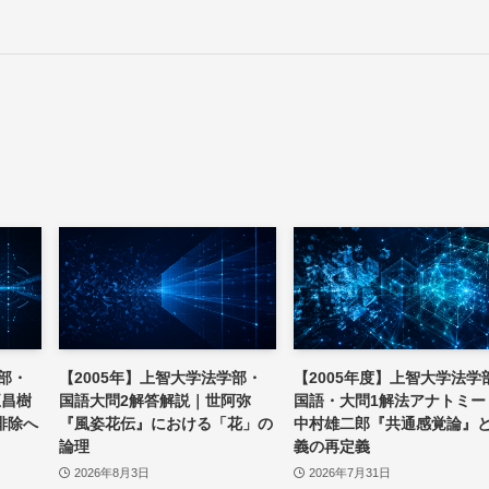
学部・
【2005年】上智大学法学部・
【2005年度】上智大学法学
正昌樹
国語大問2解答解説｜世阿弥
国語・大問1解法アナトミー
排除へ
『風姿花伝』における「花」の
中村雄二郎『共通感覚論』
論理
義の再定義
2026年8月3日
2026年7月31日