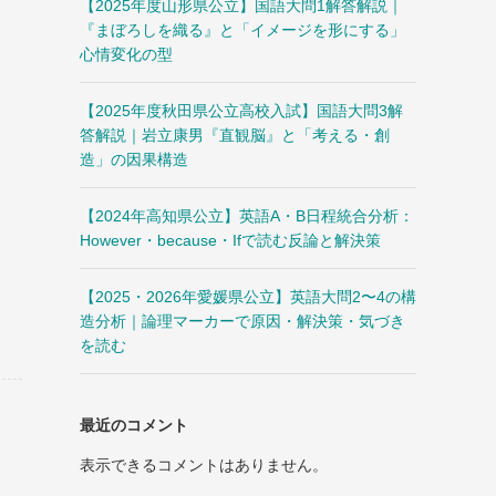
【2025年度山形県公立】国語大問1解答解説｜
『まぼろしを織る』と「イメージを形にする」
心情変化の型
【2025年度秋田県公立高校入試】国語大問3解
答解説｜岩立康男『直観脳』と「考える・創
造」の因果構造
【2024年高知県公立】英語A・B日程統合分析：
However・because・Ifで読む反論と解決策
け
【2025・2026年愛媛県公立】英語大問2〜4の構
造分析｜論理マーカーで原因・解決策・気づき
を読む
最近のコメント
表示できるコメントはありません。