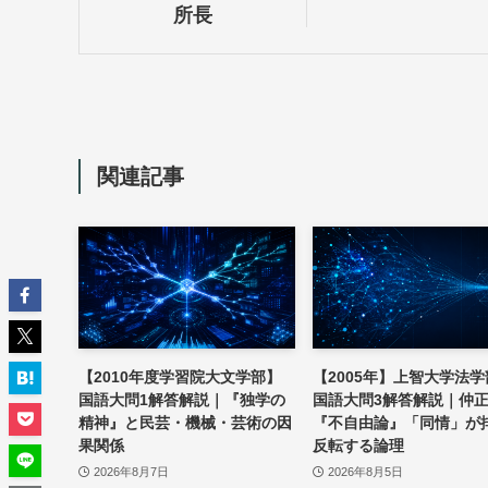
所長
関連記事
【2010年度学習院大文学部】
【2005年】上智大学法
国語大問1解答解説｜『独学の
国語大問3解答解説｜仲
精神』と民芸・機械・芸術の因
『不自由論』「同情」が
果関係
反転する論理
2026年8月7日
2026年8月5日