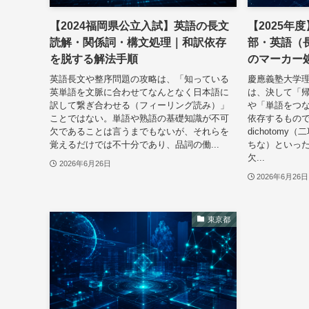
【2024福岡県公立入試】英語の長文
【2025年
読解・関係詞・構文処理｜和訳依存
部・英語（
を脱する解法手順
のマーカー
英語長文や整序問題の攻略は、「知っている
慶應義塾大学
英単語を文脈に合わせてなんとなく日本語に
は、決して「
訳して繋ぎ合わせる（フィーリング読み）」
や「単語をつ
ことではない。単語や熟語の基礎知識が不可
依存するもの
欠であることは言うまでもないが、それらを
dichotomy（
覚えるだけでは不十分であり、品詞の働...
ちな）といっ
欠...
2026年6月26日
2026年6月26日
東京都