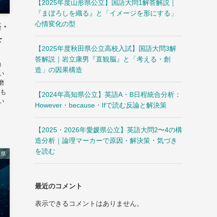
【2025年度山形県公立】国語大問1解答解説｜
『まぼろしを織る』と「イメージを形にする」
心情変化の型
語・
を
【2025年度秋田県公立高校入試】国語大問3解
答解説｜岩立康男『直観脳』と「考える・創
）
造」の因果構造
い
磨
 も
【2024年高知県公立】英語A・B日程統合分析：
い
However・because・Ifで読む反論と解決策
【2025・2026年愛媛県公立】英語大問2〜4の構
造分析｜論理マーカーで原因・解決策・気づき
を読む
崎県
最近のコメント
表示できるコメントはありません。