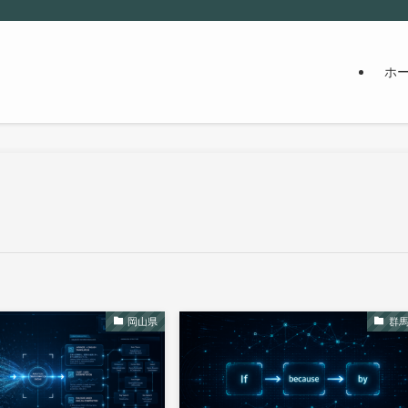
ホ
岡山県
群