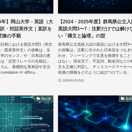
2026年】岡山大学・英語（大
【2024・2025年度】群馬県公立
英訳・対話英作文｜直訳を
英語大問3〜7：注釈だけでは解け
変換の手順
い「構文と論理」の型
日程における英語大問3（和文
群馬県公立高校入試の英語における大問3〜
話・図表英作文）の攻略は、生
の攻略は、注釈に示された日本語をつなぎ
語学のセンス」や「日本語の逐
わせ、フィーリングで文意を推測すること
いは「定型フレーズの丸暗記」
はない。現在完了、不定詞、動名詞などの
ちろん、基礎的な英単語や文法
文を正確に判定し、ディスコースマーカー
lation や difficu...
前後の情報をどのように結びつけている...
2026年6月29日
岡山県
栃