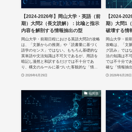
【2024-2026年】岡山大学・英語（前
【2024-
期）大問2（長文読解）：比喩と指示
期）大問1
内容を解剖する情報抽出の型
破壊する情
岡山大学・前期日程における英語大問2の攻略
岡山大学・前
は、「文脈からの推測」や「読書量に基づく
攻略は、「文
語学のセンス」ではない。もちろん基礎的な
グ読み」では
英単語や文法知識は不可欠であるが、用語を
法の知識は不
暗記し漫然と和訳するだけでは不十分であ
では不十分で
り、構文のルールに基づいた客観的な「情...
確な「情報抽出
2026年6月29日
2026年6月28日
福岡県