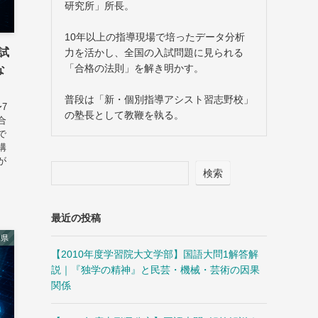
研究所」所長。
10年以上の指導現場で培ったデータ分析
入試
力を活かし、全国の入試問題に見られる
「合格の法則」を解き明かす。
な
普段は「新・個別指導アシスト習志野校」
7
の塾長として教鞭を執る。
合
で
構
が
検索
最近の投稿
木県
【2010年度学習院大文学部】国語大問1解答解
説｜『独学の精神』と民芸・機械・芸術の因果
関係