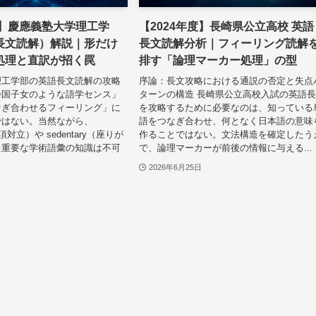
度】慶應義塾大学理工学
【2024年度】長崎県公立高校 英語
長文読解）解説｜形だけ
長文読解分析｜フィーリング読解
処理と直訳が招く罠
排す「論理マーカー処理」の型
理工学部の英語長文読解の攻略
序論：長文攻略における通説の否定と失点
帰国子女のような語学センス」
ターンの構造 長崎県公立高校入試の英語
なぎ合わせるフィーリング」に
を攻略するために必要なのは、知っている
ではない。当然ながら、
語をつなぎ合わせ、何となく日本語の意味
二項対立）や sedentary（座りが
作ることではない。文法構造を確定したう
た重要な学術語彙の知識は不可
で、論理マーカーが前後の情報に与える...
2026年6月25日