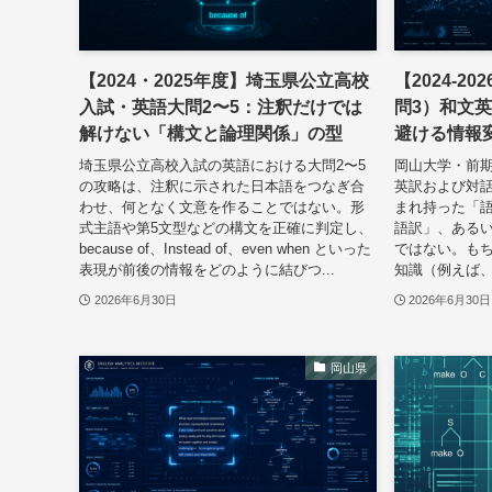
【2024・2025年度】埼玉県公立高校
【2024-
入試・英語大問2〜5：注釈だけでは
問3）和文
解けない「構文と論理関係」の型
避ける情報
埼玉県公立高校入試の英語における大問2〜5
岡山大学・前期
の攻略は、注釈に示された日本語をつなぎ合
英訳および対
わせ、何となく文意を作ることではない。形
まれ持った「
式主語や第5文型などの構文を正確に判定し、
語訳」、ある
because of、Instead of、even when といった
ではない。も
表現が前後の情報をどのように結びつ...
知識（例えば、corre
2026年6月30日
2026年6月30日
岡山県