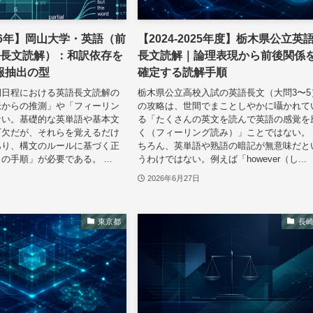
2026年】岡山大学・英語（前
【2024-2025年度】栃木県公立英
（長文読解）：和訳依存を
長文読解｜論理表現から前後関係
報抽出の型
確定する読解手順
期日程における英語長文読解の
栃木県公立高校入試の英語長文（大問3〜5
脈からの推測」や「フィーリン
の攻略は、世間でまことしやかに囁かれて
ない。基礎的な英単語や基本文
る「たくさんの英文を読んで英語の感覚を
可欠だが、それらを覚えるだけ
く（フィーリング読み）」ことではない。
あり、構文のルールに基づく正
ちろん、英単語や熟語の暗記が無意味だと
の手順」が必要である。 ...
うわけではない。例えば「however（し...
2026年6月27日
東京都
長