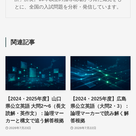
とに、全国の入試問題を分析・発信しています。
関連記事
【2024・2025年度】山口
【2024・2025年度】広島
県公立英語 大問2〜6（長文
県公立英語（大問2・3）：
読解・英作文）：論理マー
論理マーカーで読み解く解
カーと構文で追う解答根拠
答根拠
2026年7月23日
2026年7月22日