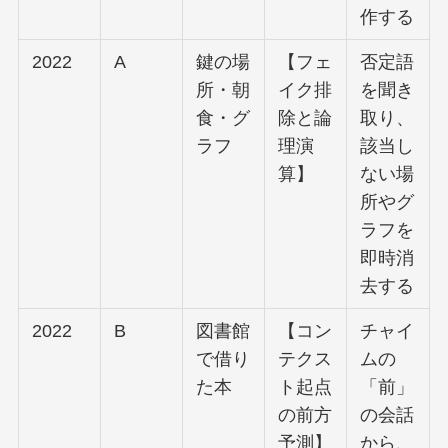
作する
2022
A
鍵の場
【フェ
否定語
所・朝
イク排
を聞き
食・グ
除と論
取り、
ラフ
理演
該当し
算】
ない場
所やグ
ラフを
即時消
去する
2022
B
図書館
【コン
チャイ
で借り
テクス
ムの
た本
ト起点
「前」
の前方
の会話
予測】
から、