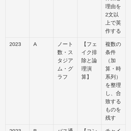
理由を
2文以
上で英
作する
2023
A
ノート
【フェ
複数の
数・ス
イク排
条件
タジア
除と論
（加
ム・グ
理演
算・時
ラフ
算】
系列）
を整理
し、合
致する
ものを
残す
2023
B
バス通
【コン
チャイ