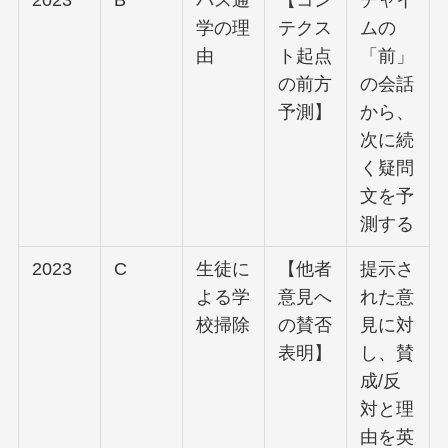
学の理
テクス
ムの
由
ト起点
「前」
の前方
の会話
予測】
から、
次に続
く疑問
文を予
測する
2023
C
生徒に
【他者
提示さ
よる学
意見へ
れた意
校掃除
の賛否
見に対
表明】
し、賛
成/反
対と理
由を英