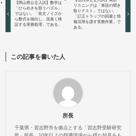
【岡山県公立入試】数学は
リスニングは「単語の聞き
「ひらめきを競うパズル」
取りテスト」ではない。
ではない。「長文ノイズか
「訂正トラップの回避と情
ら数式を抽出し、泥臭く検
報活用を課す実務作業」で
証する実務処理」である。
ある。
この記事を書いた人
所長
千葉県・習志野市を拠点とする「習志野受験研究
所」所長。10年以上の指導現場から得た知見をも