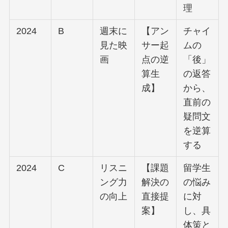
理
2024
B
週末に
【アン
チャイ
見た映
サー起
ムの
画
点の逆
「後」
算生
の返答
成】
から、
直前の
疑問文
を逆算
する
2024
C
リスニ
【課題
留学生
ング力
解決の
の悩み
の向上
直接提
に対
案】
し、具
体策と