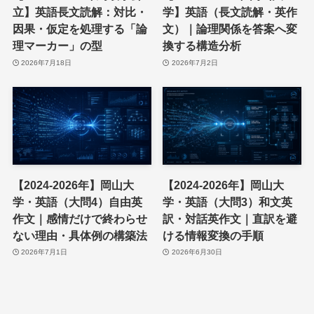
立】英語長文読解：対比・
学】英語（長文読解・英作
因果・仮定を処理する「論
文）｜論理関係を答案へ変
理マーカー」の型
換する構造分析
2026年7月18日
2026年7月2日
【2024-2026年】岡山大
【2024-2026年】岡山大
学・英語（大問4）自由英
学・英語（大問3）和文英
作文｜感情だけで終わらせ
訳・対話英作文｜直訳を避
ない理由・具体例の構築法
ける情報変換の手順
2026年7月1日
2026年6月30日