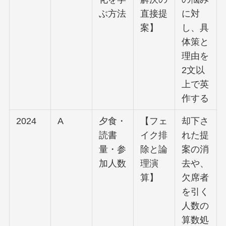
ぶ方法
直接提
に対
案】
し、具
体策と
理由を
2文以
上で英
作する
2024
A
夕食・
【フェ
却下さ
読書
イク排
れた提
量・参
除と論
案の消
加人数
理演
去や、
算】
欠席者
を引く
人数の
算数処