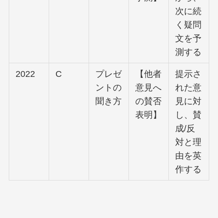
次に続
く疑問
文を予
測する
2022
C
プレゼ
【他者
提示さ
ントの
意見へ
れた意
聞き方
の賛否
見に対
表明】
し、賛
成/反
対と理
由を英
作する