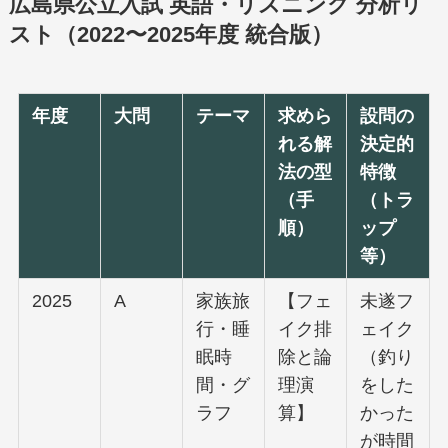
広島県公立入試 英語・リスニング 分析リ
スト（2022〜2025年度 統合版）
年度
大問
テーマ
求めら
設問の
れる解
決定的
法の型
特徴
（手
（トラ
順）
ップ
等）
2025
A
家族旅
【フェ
未遂フ
行・睡
イク排
ェイク
眠時
除と論
（釣り
間・グ
理演
をした
ラフ
算】
かった
が時間