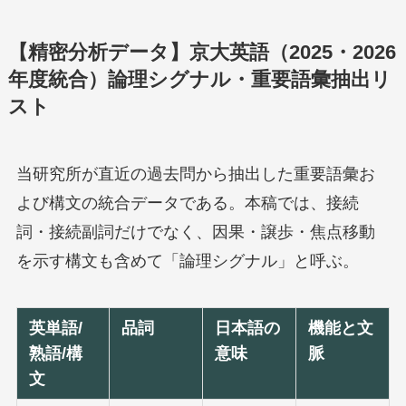
【精密分析データ】京大英語（2025・2026
年度統合）論理シグナル・重要語彙抽出リ
スト
当研究所が直近の過去問から抽出した重要語彙お
よび構文の統合データである。本稿では、接続
詞・接続副詞だけでなく、因果・譲歩・焦点移動
を示す構文も含めて「論理シグナル」と呼ぶ。
英単語/
品詞
日本語の
機能と文
熟語/構
意味
脈
文