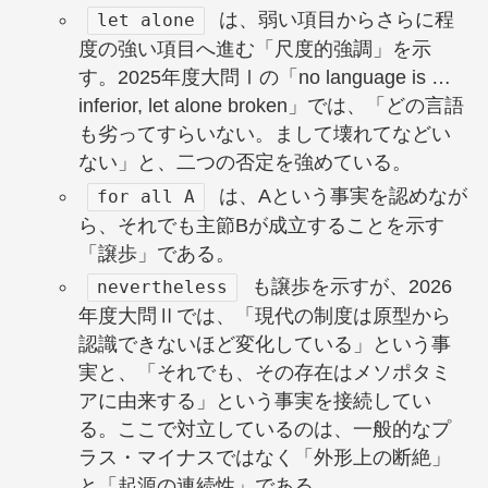
は、弱い項目からさらに程
let alone
度の強い項目へ進む「尺度的強調」を示
す。2025年度大問Ⅰの「no language is …
inferior, let alone broken」では、「どの言語
も劣ってすらいない。まして壊れてなどい
ない」と、二つの否定を強めている。
は、Aという事実を認めなが
for all A
ら、それでも主節Bが成立することを示す
「譲歩」である。
も譲歩を示すが、2026
nevertheless
年度大問Ⅱでは、「現代の制度は原型から
認識できないほど変化している」という事
実と、「それでも、その存在はメソポタミ
アに由来する」という事実を接続してい
る。ここで対立しているのは、一般的なプ
ラス・マイナスではなく「外形上の断絶」
と「起源の連続性」である。