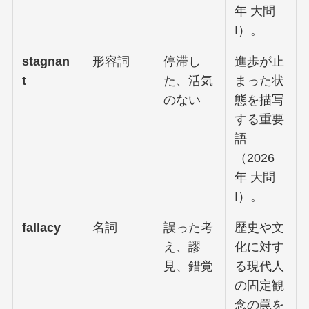
年 大問
I）。
stagnan
形容詞
停滞し
進歩が止
t
た、活気
まった状
のない
態を描写
する重要
語
（2026
年 大問
I）。
fallacy
名詞
誤った考
歴史や文
え、謬
化に対す
見、錯覚
る現代人
の固定観
念の罠を