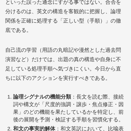
といった誤った通念にすがる事ではない。合否を
分けるのは、英文の構造を客観的に把握し、論理
関係を正確に処理する「正しい型（手順）」の徹
底である。
自己流の学習（用語の丸暗記や漫然とした過去問
演習など）だけでは、出題の真の構造や自身に不
足している処理手順へ気づきにくい。今日から直
ちに以下のアクションを実行すべきである。
論理シグナルの機能分類
：長文を読む際、接続
詞や構文が「尺度的強調・譲歩・焦点修正・因
果」のどの機能を果たしているかを特定し、前
後の展開を予測・検証する手順を習慣化する。
和文の事実的解体
：和文英訳において、比喩表