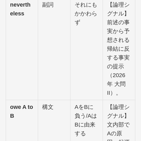
neverth
副詞
それにも
【論理シ
eless
かかわら
グナル】
ず
前述の事
実から予
想される
帰結に反
する事実
の提示
（2026
年 大問
II）。
owe A to
構文
AをBに
【論理シ
B
負う/Aは
グナル】
Bに由来
文内部で
する
Aの原