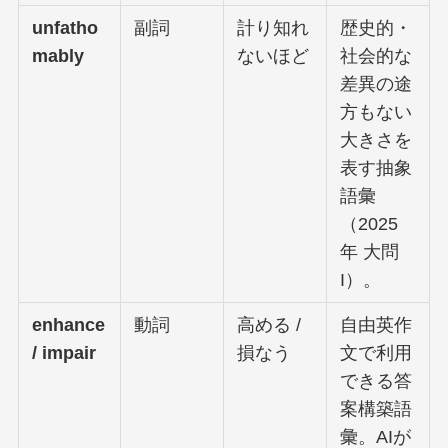
unfatho
副詞
計り知れ
歴史的・
mably
ないほど
社会的な
差異の途
方もない
大きさを
表す抽象
語彙
（2025
年 大問
I）。
enhance
動詞
高める /
自由英作
/ impair
損なう
文で利用
できる答
案構築語
彙。AIが