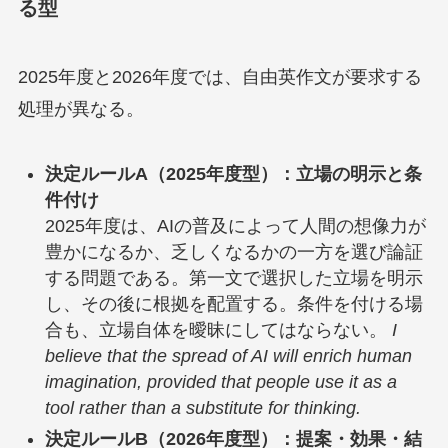
る型
2025年度と2026年度では、自由英作文が要求する
処理が異なる。
決定ルールA（2025年度型）：立場の明示と条
件付け
2025年度は、AIの普及によって人間の想像力が
豊かになるか、乏しくなるかの一方を選び論証
する問題である。第一文で選択した立場を明示
し、その後に根拠を配置する。条件を付ける場
合も、立場自体を曖昧にしてはならない。
I
believe that the spread of AI will enrich human
imagination, provided that people use it as a
tool rather than a substitute for thinking.
決定ルールB（2026年度型）：提案・効果・結