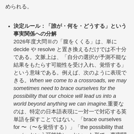
められる
。
決定ルール：「誰が・何を・どうする」という
事実関係への分解
2026年度大問Ⅲの「腹をくくる」は、単に
decide や resolve と置き換えるだけでは不十分
である。文脈上は、「自分の選択が予測不能な
結果をもたらす可能性を受け入れ、覚悟する」
という意味である。例えば、次のように表現で
きる。
When we come to a crossroads, we may
sometimes need to brace ourselves for the
possibility that our choice will lead us into a
world beyond anything we can imagine.
重要な
のは、特定の日本語表現に一対一で対応する英
単語を探すことではない。「brace ourselves
for 〜（〜を覚悟する）」「the possibility that