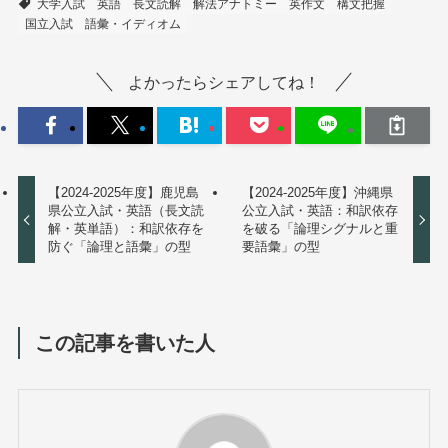
大学入試
英語
長文読解
解法アナトミー
英作文
構文把握
国立入試
語彙・イディオム
よかったらシェアしてね！
【2024-2025年度】鹿児島
【2024-2025年度】沖縄県
県公立入試・英語（長文読
公立入試・英語：和訳依存
解・英単語）：和訳依存を
を破る「論理シグナルと重
防ぐ「論理と語彙」の型
要語彙」の型
この記事を書いた人