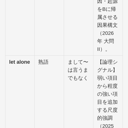
因・起源
をBに帰
属させる
因果構文
（2026
年 大問
II）。
let alone
熟語
まして〜
【論理シ
は言うま
グナル】
でもなく
弱い項目
から程度
の強い項
目を追加
する尺度
的強調
（2025