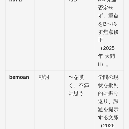
否定せ
ず、重点
をBへ移
す焦点修
正
（2025
年 大問
II）。
bemoan
動詞
〜を嘆
学問の現
く、不満
状を批判
に思う
的に振り
返り、課
題を提示
する文脈
（2026