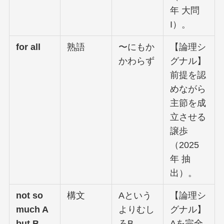
年 大問
I）。
for all
熟語
〜にもか
【論理シ
かわらず
グナル】
前提を認
めながら
主節を成
立させる
譲歩
（2025
年 抽
出）。
not so
構文
Aという
【論理シ
much A
よりむし
グナル】
but B
ろB
Aを完全