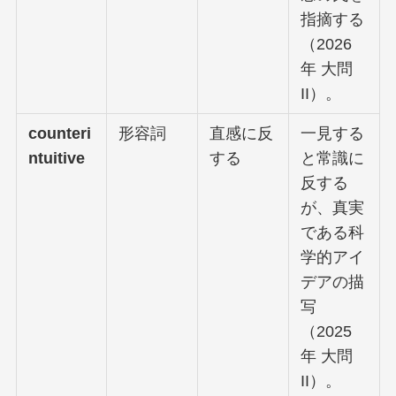
指摘する
（2026
年 大問
II）。
counteri
形容詞
直感に反
一見する
ntuitive
する
と常識に
反する
が、真実
である科
学的アイ
デアの描
写
（2025
年 大問
II）。