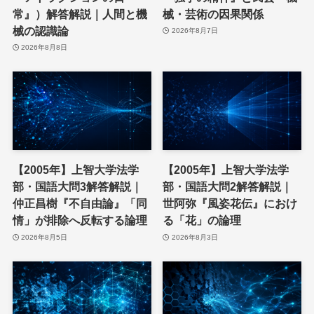
常』）解答解説｜人間と機
械・芸術の因果関係
械の認識論
2026年8月7日
2026年8月8日
【2005年】上智大学法学
【2005年】上智大学法学
部・国語大問3解答解説｜
部・国語大問2解答解説｜
仲正昌樹『不自由論』「同
世阿弥『風姿花伝』におけ
情」が排除へ反転する論理
る「花」の論理
2026年8月5日
2026年8月3日