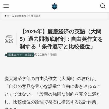
ホーム
関東エリア
東京都
【2025年】慶應経済の英語（大問
2026
5）過去問徹底解剖：自由英作文を
3/29
制する「条件遵守と比較優位」
2026年4月9日
関東エリア
東京都
慶大経済学部の自由英作文（大問5）の攻略は、
「自分の意見を豊かな語彙で自由に書き連ねるこ
と」ではない。「設問の強固な制約を完全に満た
し、比較優位の論理で盤石に構築する設計作業」