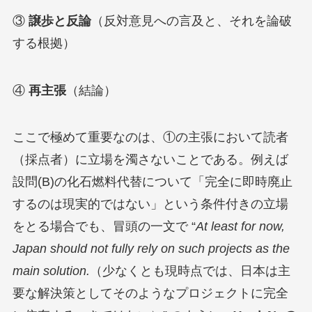
③
譲歩と反論
（反対意見への言及と、それを論破
する根拠）
④
再主張
（結論）
ここで極めて重要なのは、①の主張において読者
（採点者）に立場を濁さないことである。例えば
設問(B)の化石燃料代替について「完全に即時廃止
するのは現実的ではない」という条件付きの立場
をとる場合でも、冒頭の一文で “
At least for now,
Japan should not fully rely on such projects as the
main solution.
（少なくとも現時点では、日本は主
要な解決策としてそのようなプロジェクトに完全