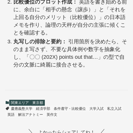
比較優位のプロット作成：
英語を書き始める前
に、余白に「相手の懸念（譲歩）」と「それを
上回る自分のメリット（比較優位）」の日本語
メモを作り、論理の天秤が自分の主張に傾くこ
とを確認する。
丸写しの排除と要約：
引用箇所を決めたら、そ
のまま写さず、不要な具体例や数字を抽象化
し、「〇〇 (202X) points out that…」の型で自
分の文脈に綺麗に接合させる。
関東エリア
東京都
慶應義塾大学
経済学部
条件遵守・比較優位
大学入試
私立入試
英語
解法アナトミー
英作文
よかったらシェアしてね！