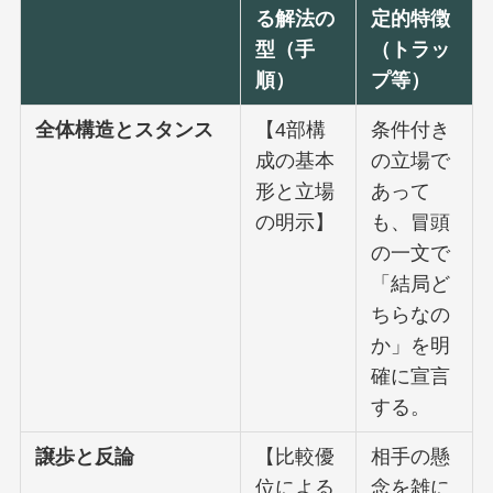
る解法の
定的特徴
型（手
（トラッ
順）
プ等）
全体構造とスタンス
【4部構
条件付き
成の基本
の立場で
形と立場
あって
の明示】
も、冒頭
の一文で
「結局ど
ちらなの
か」を明
確に宣言
する。
譲歩と反論
【比較優
相手の懸
位による
念を雑に