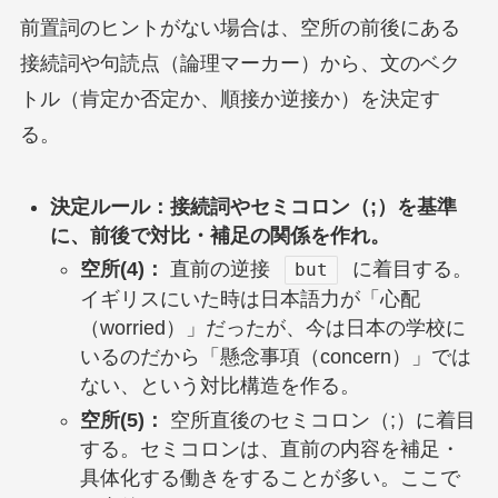
前置詞のヒントがない場合は、空所の前後にある
接続詞や句読点（論理マーカー）から、文のベク
トル（肯定か否定か、順接か逆接か）を決定す
る。
決定ルール：接続詞やセミコロン（;）を基準
に、前後で対比・補足の関係を作れ。
空所(4)：
直前の逆接
に着目する。
but
イギリスにいた時は日本語力が「心配
（worried）」だったが、今は日本の学校に
いるのだから「懸念事項（concern）」では
ない、という対比構造を作る。
空所(5)：
空所直後のセミコロン（;）に着目
する。セミコロンは、直前の内容を補足・
具体化する働きをすることが多い。ここで