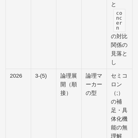
と
co
nc
er
n
の対比
関係の
見落と
し
2026
3-(5)
論理展
論理マ
セミコ
開（順
ーカー
ロン
接）
の型
（;）
の補
足・具
体化機
能の無
理解