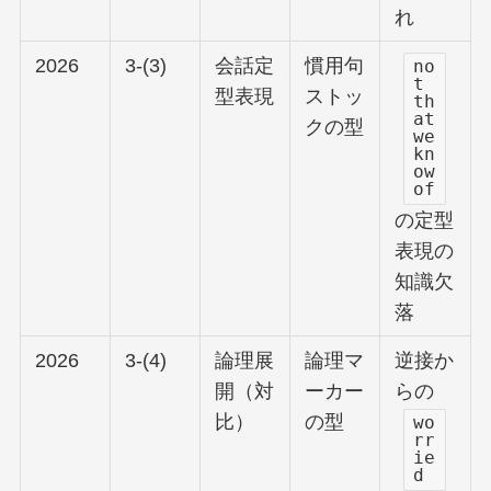
れ
2026
3-(3)
会話定
慣用句
no
t
型表現
ストッ
th
at
クの型
we
kn
ow
of
の定型
表現の
知識欠
落
2026
3-(4)
論理展
論理マ
逆接か
開（対
ーカー
らの
比）
の型
wo
rr
ie
d