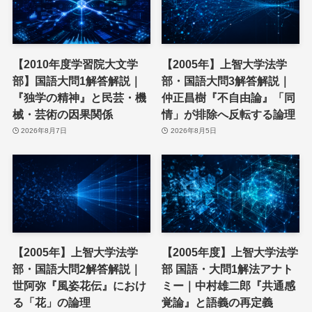
【2010年度学習院大文学
【2005年】上智大学法学
部】国語大問1解答解説｜
部・国語大問3解答解説｜
『独学の精神』と民芸・機
仲正昌樹『不自由論』「同
械・芸術の因果関係
情」が排除へ反転する論理
2026年8月7日
2026年8月5日
【2005年】上智大学法学
【2005年度】上智大学法学
部・国語大問2解答解説｜
部 国語・大問1解法アナト
世阿弥『風姿花伝』におけ
ミー｜中村雄二郎『共通感
る「花」の論理
覚論』と語義の再定義