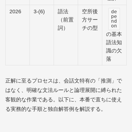
2026
3-(6)
語法
空所後
de
pe
（前置
方サー
nd
on
詞）
チの型
の基本
語法知
識の欠
落
正解に至るプロセスは、会話文特有の「推測」で
はなく、明確な文法ルールと論理展開に縛られた
客観的な作業である。以下に、本番で直ちに使え
る実務的な手順と独自解答例を解説する。