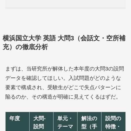
横浜国立大学 英語 大問3（会話文・空所補
充）の徹底分析
まずは、当研究所が解体した本年度の大問3の設問
データを確認してほしい。入試問題がどのような
要素で構成され、受験生がどこで失点パターンに
陥るのか、その構造が明確に見えてくるはずだ。
年度
大問-
単元・
解法の
設問の
設問
テーマ
型（手
特徴・