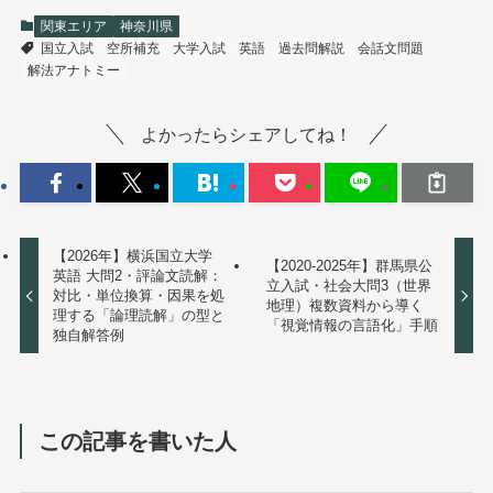
関東エリア
神奈川県
国立入試
空所補充
大学入試
英語
過去問解説
会話文問題
解法アナトミー
よかったらシェアしてね！
【2026年】横浜国立大学
【2020-2025年】群馬県公
英語 大問2・評論文読解：
立入試・社会大問3（世界
対比・単位換算・因果を処
地理）複数資料から導く
理する「論理読解」の型と
「視覚情報の言語化」手順
独自解答例
この記事を書いた人