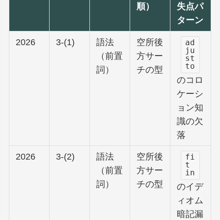
順）
失点パ
ターン
2026
3-(1)
語法
空所後
ad
ju
（前置
方サー
st
to
詞）
チの型
のコロ
ケーシ
ョン知
識の欠
落
2026
3-(2)
語法
空所後
fi
t
（前置
方サー
in
詞）
チの型
のイデ
ィオム
暗記漏