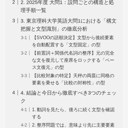
2. 2025年度 大問1：設問ごとの構造と処
理手順一覧
3. 東京理科大学英語大問1における「構文
把握と文型識別」の徹底分析
【SVOOの語順決定】文型から後続要素
を自動配置する「文型固定」の型
【前置詞＋関係代名詞の整序】元の完全
な文を復元して座席をロックする「ベー
ス文復元」の型
【比較対象の特定】天秤の両皿に同格の
要素を乗せる「比較の対称性」の型
4. 結論と今日から徹底すべき3つのチェッ
ク
1. 動詞を見たら、後ろに続く文型を確認
する
2. 整序問題では、意味より先に主要要素