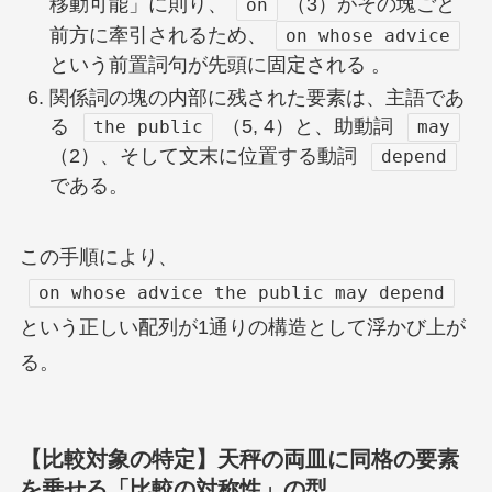
移動可能」に則り、
（3）がその塊ごと
on
前方に牽引されるため、
on whose advice
という前置詞句が先頭に固定される 。
関係詞の塊の内部に残された要素は、主語であ
る
（5, 4）と、助動詞
the public
may
（2）、そして文末に位置する動詞
depend
である。
この手順により、
on whose advice the public may depend
という正しい配列が1通りの構造として浮かび上が
る。
【比較対象の特定】天秤の両皿に同格の要素
を乗せる「比較の対称性」の型