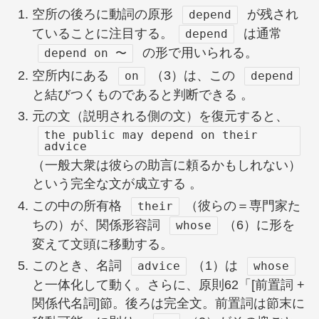
空所の後ろに動詞の原形
が残され
depend
ていることに注目する。
は通常
depend
の形で用いられる。
depend on 〜
空所内にある
（3）は、この
on
depend
と結びつくものであると判断できる 。
元の文（説明される側の文）を復元すると、
the public may depend on their
advice
（一般大衆は彼らの助言に頼るかもしれない）
という完全な文が成立する 。
この中の所有格
（彼らの＝専門家た
their
ちの）が、関係形容詞
（6）に形を
whose
変えて文頭に移動する。
このとき、名詞
（1）は
advice
whose
と一体化して動く。さらに、原則62「[前置詞 +
関係代名詞]節。後ろは完全文。前置詞は節末に