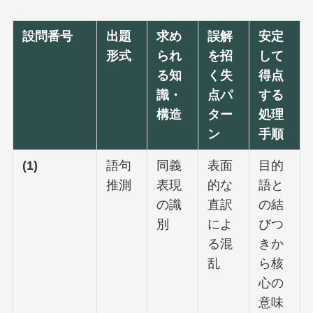
設問番号
出題
求め
誤解
安定
形式
られ
を招
して
る知
く失
得点
識・
点パ
する
構造
ター
処理
ン
手順
(1)
語句
同義
表面
目的
推測
表現
的な
語と
の識
直訳
の結
別
によ
びつ
る混
きか
乱
ら核
心の
意味