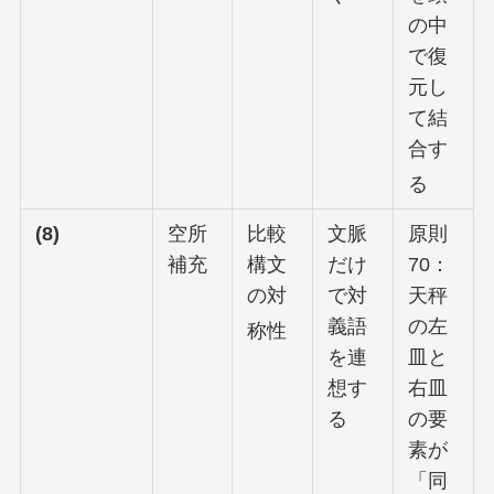
の中
で復
元し
て結
合す
る
(8)
空所
比較
文脈
原則
補充
構文
だけ
70：
の対
で対
天秤
義語
の左
称性
を連
皿と
想す
右皿
る
の要
素が
「同