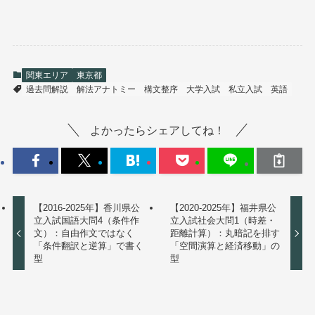
関東エリア
東京都
過去問解説
解法アナトミー
構文整序
大学入試
私立入試
英語
よかったらシェアしてね！
【2016-2025年】香川県公
【2020-2025年】福井県公
立入試国語大問4（条件作
立入試社会大問1（時差・
文）：自由作文ではなく
距離計算）：丸暗記を排す
「条件翻訳と逆算」で書く
「空間演算と経済移動」の
型
型