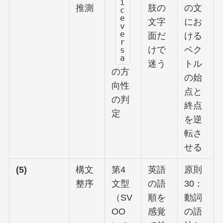
i
推測
肢の
の文
c
e
文字
にお
v
e
面だ
ける
r
けで
ベク
s
a
迷う
トル
の方
の始
向性
点と
の判
終点
定
を逆
転さ
せる
(5)
構文
第4
英語
原則
整序
文型
の語
30：
（SV
順を
動詞
OO
感覚
の語