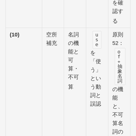
を確
認す
る
(10)
空所
名詞
原則
u
s
補充
の機
52：
e
能と
o
を
f
可
「使
+
抽
算・
う」
象
名
不可
とい
詞
算
う動
の機
詞と
能
誤認
と、
不可
算名
詞の