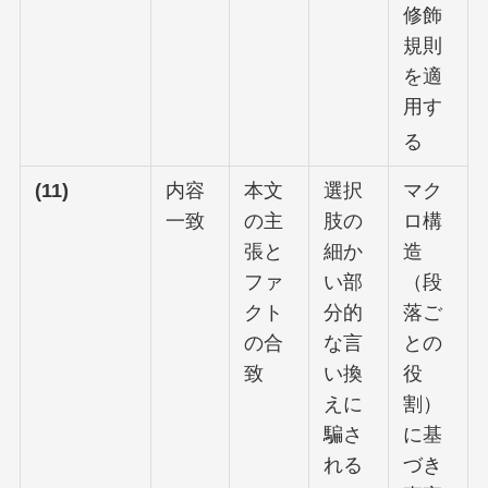
修飾
規則
を適
用す
る
(11)
内容
本文
選択
マク
一致
の主
肢の
ロ構
張と
細か
造
ファ
い部
（段
クト
分的
落ご
の合
な言
との
致
い換
役
えに
割）
騙さ
に基
れる
づき