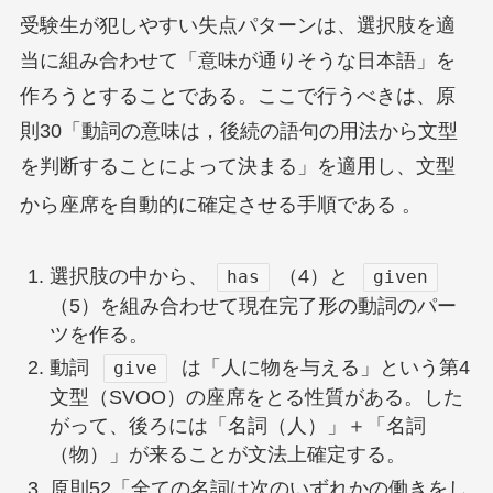
受験生が犯しやすい失点パターンは、選択肢を適
当に組み合わせて「意味が通りそうな日本語」を
作ろうとすることである。ここで行うべきは、原
則30「動詞の意味は，後続の語句の用法から文型
を判断することによって決まる」を適用し、文型
から座席を自動的に確定させる手順である
。
選択肢の中から、
（4）と
has
given
（5）を組み合わせて現在完了形の動詞のパー
ツを作る。
動詞
は「人に物を与える」という第4
give
文型（SVOO）の座席をとる性質がある。した
がって、後ろには「名詞（人）」＋「名詞
（物）」が来ることが文法上確定する。
原則52「全ての名詞は次のいずれかの働きをし