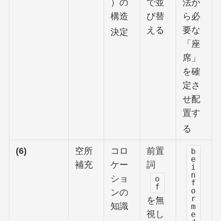
）の
で並
法か
構造
び替
ら必
える
要な
決定
「座
席」
を確
定さ
せ配
置す
る
(6)
空所
コロ
前置
b
e
補充
ケー
詞
i
n
ショ
o
f
f
o
ンの
r
を無
知識
m
視し
e