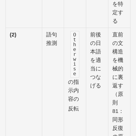
を特
定す
る
(2)
語句
前後
直前
O
t
推測
の日
の文
h
e
本語
構造
r
w
を適
を機
i
当に
械的
s
e
つな
に裏
の指
げる
返す
示内
（原
容の
則
反転
81：
同形
反復