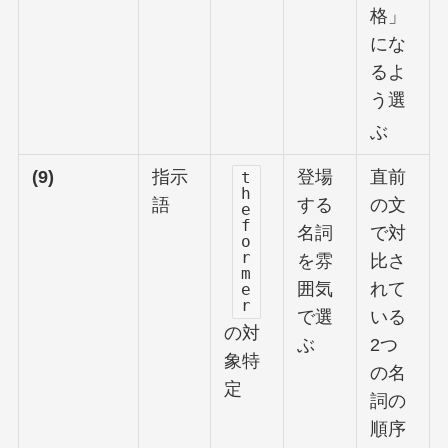
格」
にな
るよ
う選
ぶ
(9)
指示
登場
直前
t
h
語
する
の文
e
f
名詞
で対
o
r
を雰
比さ
m
囲気
れて
e
r
で選
いる
の対
ぶ
2つ
象特
の名
定
詞の
順序