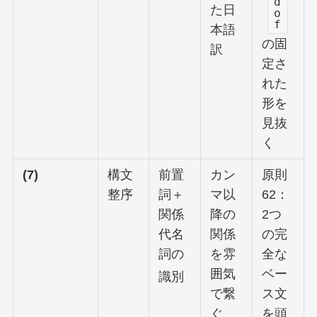
d
た日
o
f
本語
の固
訳
定さ
れた
形を
見抜
く
(7)
構文
前置
カン
原則
整序
詞＋
マ以
62：
関係
降の
2つ
代名
関係
の完
詞の
を雰
全な
囲気
ベー
識別
で繋
ス文
ぐ
を頭