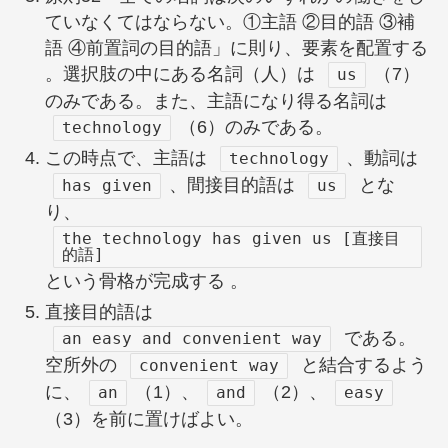
ていなくてはならない。①主語 ②目的語 ③補
語 ④前置詞の目的語」に則り、要素を配置する
。選択肢の中にある名詞（人）は
（7）
us
のみである。また、主語になり得る名詞は
（6）のみである。
technology
この時点で、主語は
、動詞は
technology
、間接目的語は
とな
has given
us
り、
the technology has given us [直接目
的語]
という骨格が完成する 。
直接目的語は
である。
an easy and convenient way
空所外の
と結合するよう
convenient way
に、
（1）、
（2）、
an
and
easy
（3）を前に置けばよい。