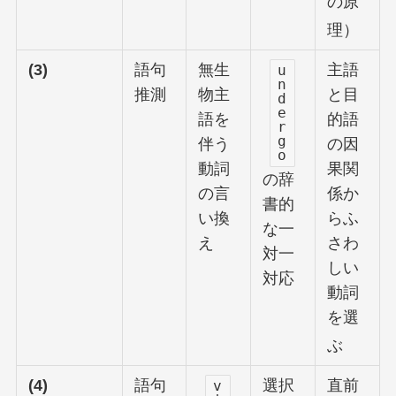
の原
理）
(3)
語句
無生
主語
u
n
推測
物主
と目
d
e
語を
的語
r
g
伴う
の因
o
動詞
果関
の辞
の言
係か
書的
い換
らふ
な一
え
さわ
対一
しい
対応
動詞
を選
ぶ
(4)
語句
選択
直前
v