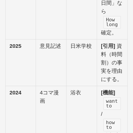
日間」な
ら
How
long
確定。
2025
意見記述
日米学校
[引用]
資
料（時間
割）の事
実を理由
にする。
2024
4コマ漫
浴衣
[機能]
画
want
to
/
how
to