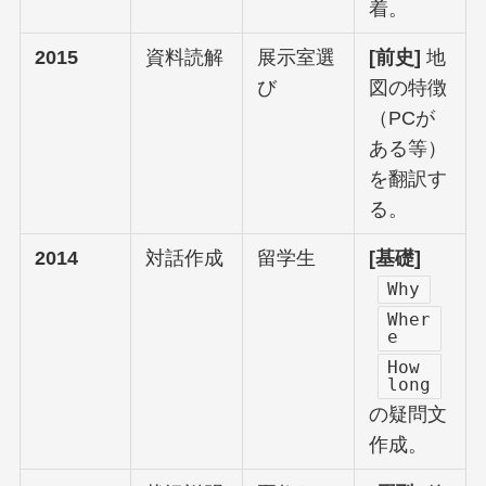
着。
2015
資料読解
展示室選
[前史]
地
び
図の特徴
（PCが
ある等）
を翻訳す
る。
2014
対話作成
留学生
[基礎]
Why
Wher
e
How
long
の疑問文
作成。