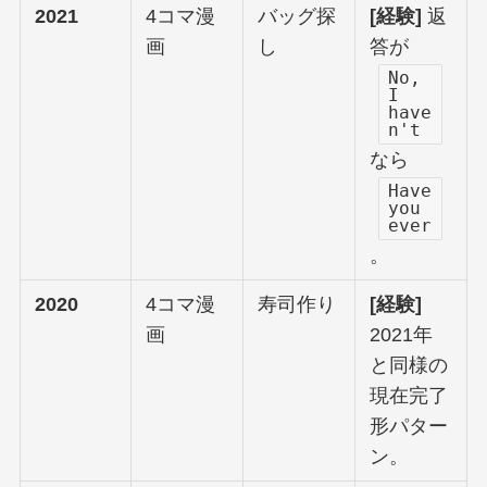
2021
4コマ漫
バッグ探
[経験]
返
画
し
答が
No,
I
have
n't
なら
Have
you
ever
。
2020
4コマ漫
寿司作り
[経験]
画
2021年
と同様の
現在完了
形パター
ン。