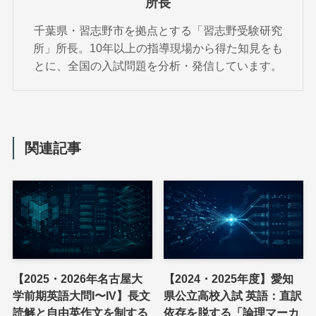
所長
千葉県・習志野市を拠点とする「習志野受験研究
所」所長。10年以上の指導現場から得た知見をも
とに、全国の入試問題を分析・発信しています。
関連記事
【2025・2026年名古屋大
【2024・2025年度】愛知
学前期英語大問I〜IV】長文
県公立高校入試 英語：直訳
読解と自由英作文を制する
依存を脱する「論理マーカ