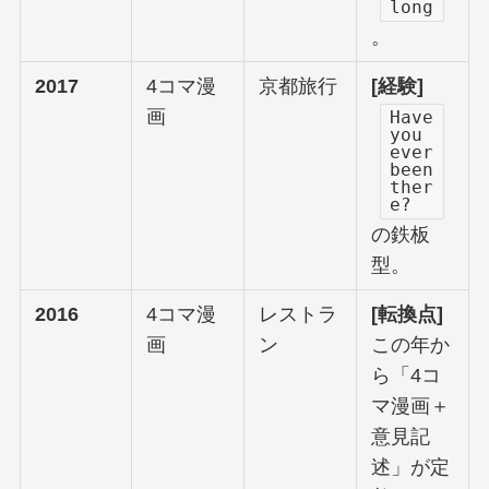
long
。
2017
4コマ漫
京都旅行
[経験]
画
Have
you
ever
been
ther
e?
の鉄板
型。
2016
4コマ漫
レストラ
[転換点]
画
ン
この年か
ら「4コ
マ漫画＋
意見記
述」が定