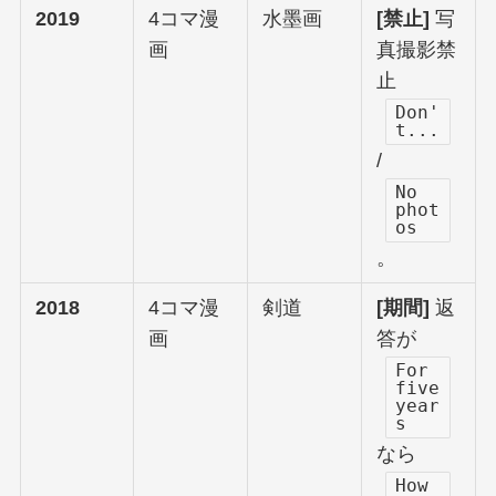
2019
4コマ漫
水墨画
[禁止]
写
画
真撮影禁
止
Don'
t...
/
No
phot
os
。
2018
4コマ漫
剣道
[期間]
返
画
答が
For
five
year
s
なら
How