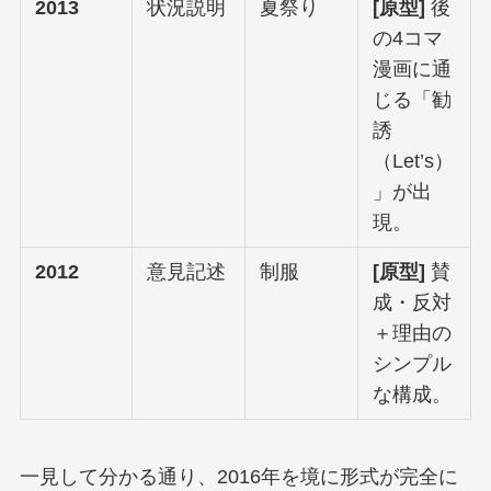
2013
状況説明
夏祭り
[原型]
後
の4コマ
漫画に通
じる「勧
誘
（Let’s）
」が出
現。
2012
意見記述
制服
[原型]
賛
成・反対
＋理由の
シンプル
な構成。
一見して分かる通り、2016年を境に形式が完全に