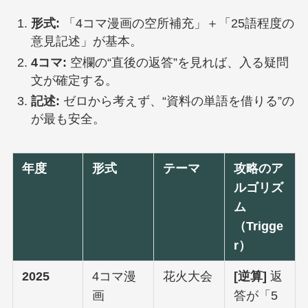
形式:
「4コマ漫画の空所補充」＋「25語程度の
意見記述」が基本。
4コマ:
空欄の“直後の返答”を見れば、入る疑問
文が確定する。
記述:
ゼロから考えず、“資料の単語を借りる”の
が最も安全。
年度
形式
テーマ
攻略のア
ルゴリズ
ム
（Trigge
r）
2025
4コマ漫
花火大会
[逆算]
返
画
答が「5