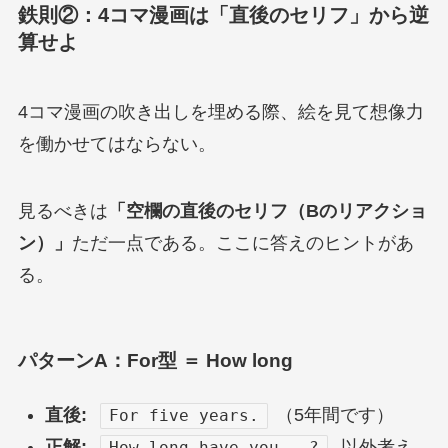
鉄則②：4コマ漫画は「直後のセリフ」から逆
算せよ
4コマ漫画の吹き出しを埋める際、絵を見て想像力
を働かせてはならない。
見るべきは
「空欄の直後のセリフ（Bのリアクショ
ン）」
ただ一点である。ここに答えのヒントがあ
る。
パターンA：For型 ＝ How long
直後:
（5年間です）
For five years.
正解:
以外考え
How long have you...?