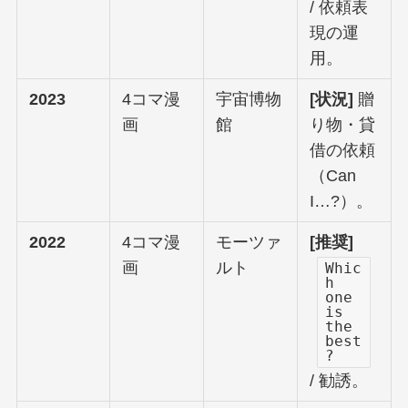
/ 依頼表
現の運
用。
2023
4コマ漫
宇宙博物
[状況]
贈
画
館
り物・貸
借の依頼
（Can
I…?）。
2022
4コマ漫
モーツァ
[推奨]
画
ルト
Whic
h
one
is
the
best
?
/ 勧誘。